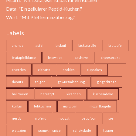
Picard: "Mr. Data, was ist das für ein Kuchen?"
Data: "Ein zellularer Peptid-Kuchen."
Worf: "Mit Pfefferminzüberzug."
Labels
ananas
apfel
biskuit
biskuitrolle
bratapfel
bratapfelblume
brownies
cashews
cheesecake
cherries
ciabatta
cookies
cupcakes
donuts
feigen
gewürzmischung
gingerbread
halloween
hefezopf
kirschen
kuchendeko
kürbis
lebkuchen
marzipan
mozartkugeln
nerdy
nilpferd
nougat
petit four
pie
pistazien
pumpkin spice
schokolade
topper