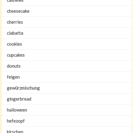
cashews
cheesecake
cherries
ciabatta
cookies
cupcakes
donuts
feigen
gewürzmischung
gingerbread
halloween
hefezopf
kirschen