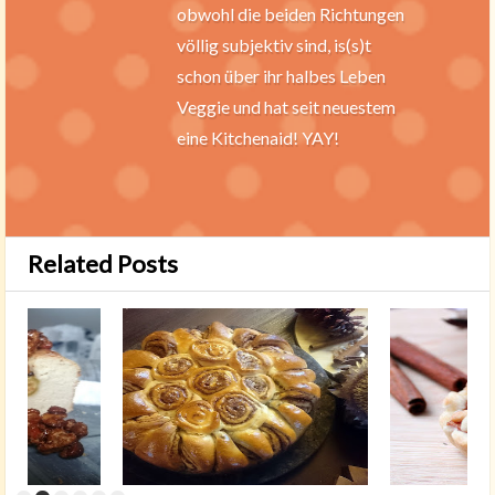
obwohl die beiden Richtungen
völlig subjektiv sind, is(s)t
schon über ihr halbes Leben
Veggie und hat seit neuestem
eine Kitchenaid! YAY!
Related Posts